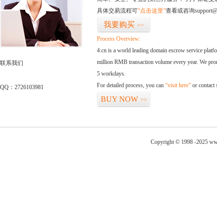
具体交易流程可
“点击这里”
查看或咨询support@
我要购买
>>
Process Overview:
4.cn is a world leading domain escrow service plat
million RMB transaction volume every year. We promi
联系我们
5 workdays.
For detailed process, you can
“visit here”
or contact
QQ：2726103981
BUY NOW
>>
Copyright © 1998 -2025 ww